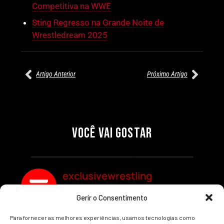
Competitiva na WWE
Sting Regresso na Grande Noite de
Wrestledream 2025
Artigo Anterior
Próximo Artigo
27/07/2026
27/07/2026
PRÉ-VISUALIZAÇÃO DO WWE
WILLOW NIGHTINGALE
RAW: COMBATES E
CONQUISTA O TÍTULO
SEGMENTOS A NÃO PERDER
MUNDIAL FEMININO NA AEW
VOCÊ VAI GOSTAR
REDEMPTION
Por exclusivewrestling
Por exclusivewrestling
exclusivewrestling
Gerir o Consentimento
Ver mais Artigos
Para fornecer as melhores experiências, usamos tecnologias como