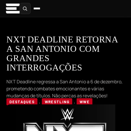
NXT DEADLINE RETORNA
A SAN ANTONIO COM
GRANDES
INTERROGAÇÕES
NXT Deadline regressa a San Antonio a 6 de dezembro,
prometendo combates emocionantes e várias
mudanças de títulos. Não percas as revelações!
DESTAQUES
,
WRESTLING
,
WWE