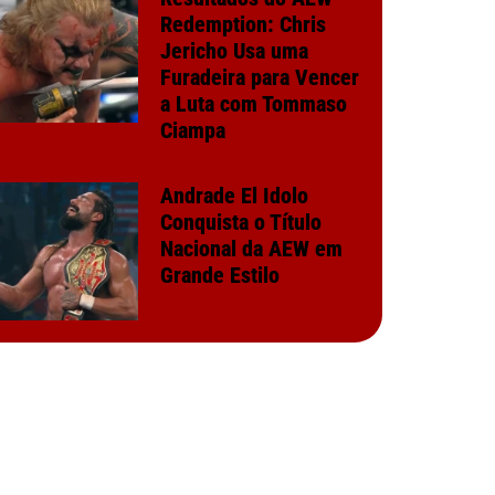
Redemption: Chris
Jericho Usa uma
Furadeira para Vencer
a Luta com Tommaso
Ciampa
Andrade El Idolo
Conquista o Título
Nacional da AEW em
Grande Estilo