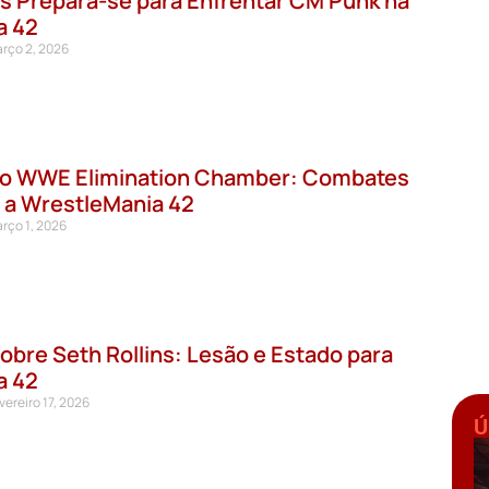
 Prepara-se para Enfrentar CM Punk na
a 42
rço 2, 2026
do WWE Elimination Chamber: Combates
a a WrestleMania 42
rço 1, 2026
obre Seth Rollins: Lesão e Estado para
a 42
vereiro 17, 2026
Ú