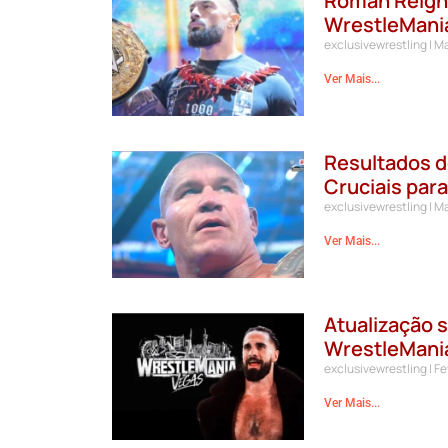
Roman Reigns
WrestleMani
exclusivewrestling
Ma
Ver Mais...
Resultados 
Cruciais par
exclusivewrestling
Ma
Ver Mais...
Atualização s
WrestleMani
exclusivewrestling
Fe
Ver Mais...