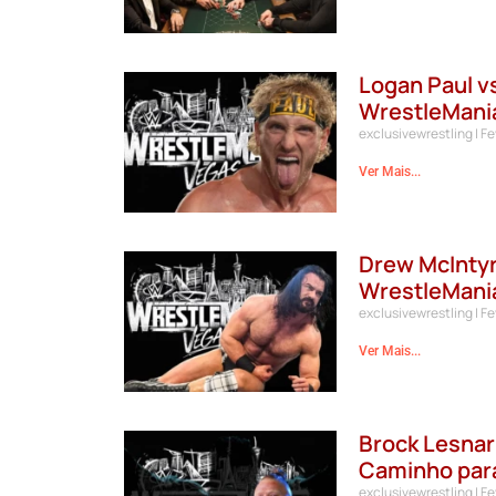
Logan Paul v
WrestleMani
exclusivewrestling
Fe
Ver Mais...
Drew McIntyr
WrestleMani
exclusivewrestling
Fe
Ver Mais...
Brock Lesnar
Caminho para
exclusivewrestling
Fe