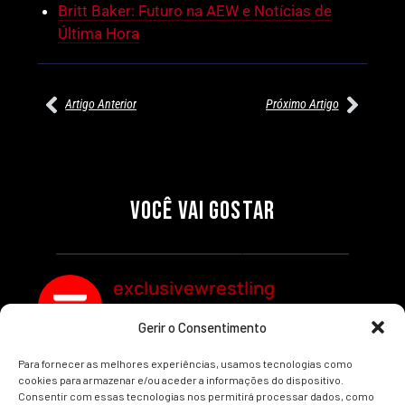
Britt Baker: Futuro na AEW e Notícias de
Última Hora
Artigo Anterior
Próximo Artigo
27/07/2026
27/07/2026
PRÉ-VISUALIZAÇÃO DO WWE
WILLOW NIGHTINGALE
RAW: COMBATES E
CONQUISTA O TÍTULO
SEGMENTOS A NÃO PERDER
MUNDIAL FEMININO NA AEW
VOCÊ VAI GOSTAR
REDEMPTION
Por exclusivewrestling
Por exclusivewrestling
exclusivewrestling
Gerir o Consentimento
Ver mais Artigos
Para fornecer as melhores experiências, usamos tecnologias como
cookies para armazenar e/ou aceder a informações do dispositivo.
Consentir com essas tecnologias nos permitirá processar dados, como