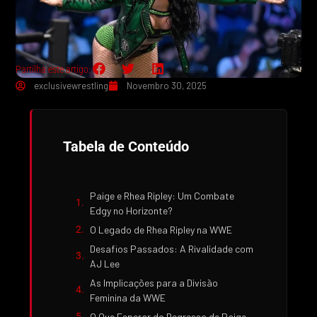
Partilha este artigo:
exclusivewrestling
Novembro 30, 2025
Tabela de Conteúdo
Paige e Rhea Ripley: Um Combate
Edgy no Horizonte?
O Legado de Rhea Ripley na WWE
Desafios Passados: A Rivalidade com
AJ Lee
As Implicações para a Divisão
Feminina da WWE
O Que Esperar do Regresso de Paige