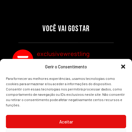
27/07/2026
27/07/2026
PRÉ-VISUALIZAÇÃO DO WWE
WILLOW NIGHTINGALE
RAW: COMBATES E
CONQUISTA O TÍTULO
SEGMENTOS A NÃO PERDER
MUNDIAL FEMININO NA AEW
VOCÊ VAI GOSTAR
REDEMPTION
Por exclusivewrestling
Por exclusivewrestling
exclusivewrestling
Gerir o Consentimento
Ver mais Artigos
Para fornecer as melhores experiências, usamos tecnologias como
cookies para armazenar e/ou aceder a informações do dispositivo.
Consentir com essas tecnologias nos permitirá processar dados, como
comportamento de navegação ou IDs exclusivos neste site. Não consentir
ou retirar o consentimento pode afetar negativamante certos recursos e
funções.
INÍCIO
WRESTLING
WWE
AEW
NOTÍCIAS
Aceitar