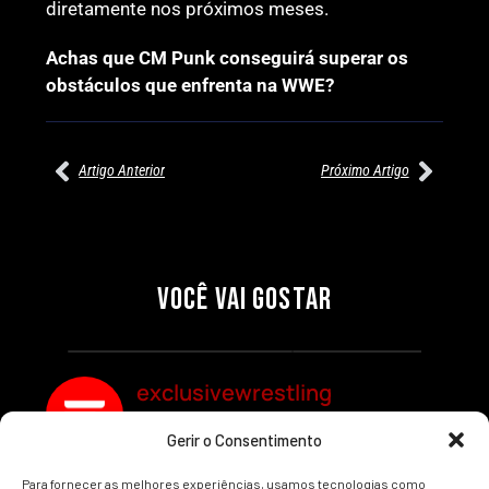
diretamente nos próximos meses.
Achas que CM Punk conseguirá superar os
obstáculos que enfrenta na WWE?
Artigo Anterior
Próximo Artigo
20/07/2026
18/07/2026
A OPINIÃO DE JOHN CENA
CM PUNK EXPLICA A SUA
SOBRE A PAUSA DE CM PUNK:
AUSÊNCIA NA WWE APÓS O
UMA REFLEXÃO SOBRE PAIXÃO
WRESTLEMANIA 42
VOCÊ VAI GOSTAR
E CARREIRAS
Por exclusivewrestling
Por exclusivewrestling
exclusivewrestling
Gerir o Consentimento
Ver mais Artigos
Para fornecer as melhores experiências, usamos tecnologias como