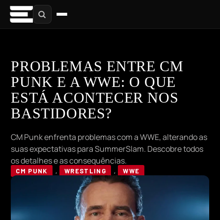
PROBLEMAS ENTRE CM
PUNK E A WWE: O QUE
ESTÁ ACONTECER NOS
BASTIDORES?
CM Punk enfrenta problemas com a WWE, alterando as
suas expectativas para SummerSlam. Descobre todos
os detalhes e as consequências.
CM PUNK
,
WRESTLING
,
WWE