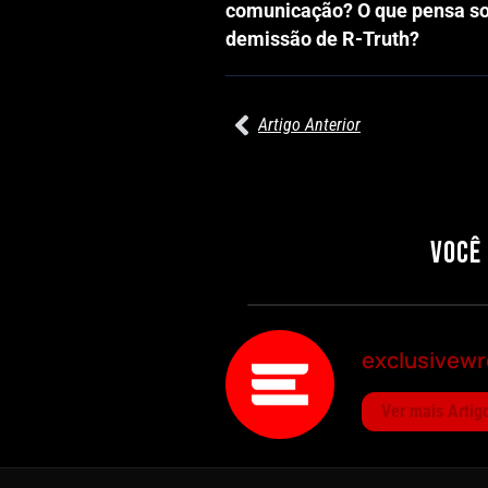
comunicação? O que pensa sob
demissão de R-Truth?
Artigo Anterior
27/07/2026
PRÉ-VISUALIZAÇÃO DO WWE RAW:
COMBATES E SEGMENTOS A NÃO
PERDER
VOCÊ
Por exclusivewrestling
exclusivewr
Ver mais Artig