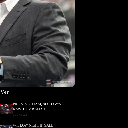
 Ver
PRÉ-VISUALIZAÇÃO DO WWE
RAW: COMBATES E
SEGMENTOS A NÃO PERDER
27/07/2026
WILLOW NIGHTINGALE