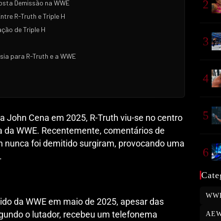
2
posta Demissão na WWE
tre R-Truth e Triple H
ção de Triple H
3
sia para R-Truth e a WWE
4
5
a John Cena em 2025, R-Truth viu-se no centro
a da WWE. Recentemente, comentários de
th nunca foi demitido surgiram, provocando uma
6
.
Cate
WW
itido da WWE em maio de 2025, apesar das
egundo o lutador, recebeu um telefonema
AE