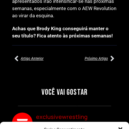
apresentados irão intensificar-se nas próximas
semanas, especialmente com o AEW Revolution
ao virar da esquina.
Achas que Brody King conseguirá manter o
seu título? Fica atento às próximas semanas!
Artigo Anterior
Próximo Artigo
27/07/2026
27/07/2026
PRÉ-VISUALIZAÇÃO DO WWE
WILLOW NIGHTINGALE
RAW: COMBATES E
CONQUISTA O TÍTULO
SEGMENTOS A NÃO PERDER
MUNDIAL FEMININO NA AEW
VOCÊ VAI GOSTAR
REDEMPTION
Por exclusivewrestling
Por exclusivewrestling
exclusivewrestling