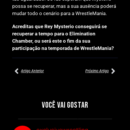
possa se recuperar, mas a sua ausência poderá
mudar todo o cenário para a WrestleMania.
Acreditas que Rey Mysterio conseguirá se
recuperar a tempo para o Elimination
Chamber, ou será este o fim da sua
participação na temporada de WrestleMania?
Artigo Anterior
Próximo Artigo
27/07/2026
27/07/2026
PRÉ-VISUALIZAÇÃO DO WWE
WILLOW NIGHTINGALE
RAW: COMBATES E
CONQUISTA O TÍTULO
SEGMENTOS A NÃO PERDER
MUNDIAL FEMININO NA AEW
VOCÊ VAI GOSTAR
REDEMPTION
Por exclusivewrestling
Por exclusivewrestling
exclusivewrestling