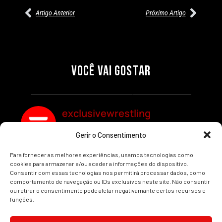
Artigo Anterior
Próximo Artigo
27/07/2026
27/07/2026
PRÉ-VISUALIZAÇÃO DO WWE
WILLOW NIGHTINGALE
RAW: COMBATES E
CONQUISTA O TÍTULO
SEGMENTOS A NÃO PERDER
MUNDIAL FEMININO NA AEW
VOCÊ VAI GOSTAR
REDEMPTION
Por exclusivewrestling
Por exclusivewrestling
exclusivewrestling
Gerir o Consentimento
Ver mais Artigos
Para fornecer as melhores experiências, usamos tecnologias como
cookies para armazenar e/ou aceder a informações do dispositivo.
Consentir com essas tecnologias nos permitirá processar dados, como
comportamento de navegação ou IDs exclusivos neste site. Não consentir
ou retirar o consentimento pode afetar negativamante certos recursos e
funções.
INÍCIO
WRESTLING
WWE
AEW
NOTÍCIAS