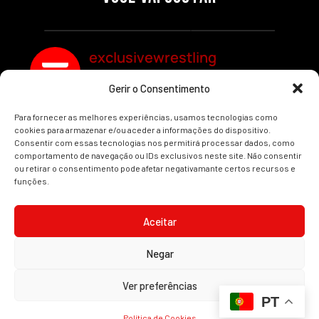
REDEMPTION
Por exclusivewrestling
Por exclusivewrestling
exclusivewrestling
Gerir o Consentimento
Ver mais Artigos
Para fornecer as melhores experiências, usamos tecnologias como
cookies para armazenar e/ou aceder a informações do dispositivo.
Consentir com essas tecnologias nos permitirá processar dados, como
comportamento de navegação ou IDs exclusivos neste site. Não consentir
ou retirar o consentimento pode afetar negativamante certos recursos e
funções.
INÍCIO
WRESTLING
WWE
AEW
NOTÍCIAS
Aceitar
Negar
2008-2025 © Exclusive Wrestling · Todas as imagens são marcas registadas dos
Ver preferências
seus respetivos proprietários.
PT
Website desenvolvido por
Illimitatus Agency
Política de Cookies (UE)
Política de Privacidade
Política de Cookies