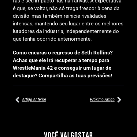
fãs e seu impacto nas narrativas. A expectativa
é que, se voltar, não só traga frescor à cena da
divisão, mas também reinicie rivalidades
intensas, mantendo seu lugar entre os melhores
lutadores da indústria, independentemente do
que tenha ocorrido anteriormente.
Como encaras o regresso de Seth Rollins?
Achas que ele irá recuperar a tempo para
WrestleMania 42 e conseguir um lugar de
destaque? Compartilha as tuas previsões!
Artigo Anterior
Próximo Artigo
27/07/2026
27/07/2026
PRÉ-VISUALIZAÇÃO DO WWE
WILLOW NIGHTINGALE
RAW: COMBATES E
CONQUISTA O TÍTULO
SEGMENTOS A NÃO PERDER
MUNDIAL FEMININO NA AEW
VOCÊ VAI GOSTAR