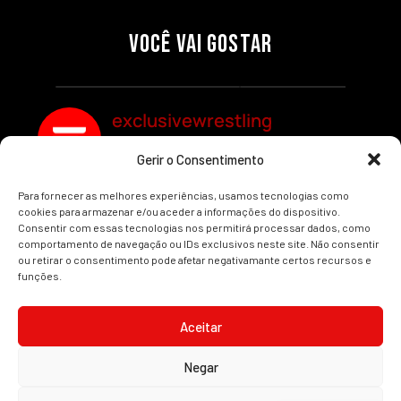
RAW: COMBATES E
CONQUISTA O TÍTULO
SEGMENTOS A NÃO PERDER
MUNDIAL FEMININO NA AEW
VOCÊ VAI GOSTAR
REDEMPTION
Por exclusivewrestling
Por exclusivewrestling
exclusivewrestling
Gerir o Consentimento
Ver mais Artigos
Para fornecer as melhores experiências, usamos tecnologias como
cookies para armazenar e/ou aceder a informações do dispositivo.
Consentir com essas tecnologias nos permitirá processar dados, como
comportamento de navegação ou IDs exclusivos neste site. Não consentir
ou retirar o consentimento pode afetar negativamante certos recursos e
funções.
INÍCIO
WRESTLING
WWE
AEW
NOTÍCIAS
Aceitar
Negar
2008-2025 © Exclusive Wrestling · Todas as imagens são marcas registadas dos