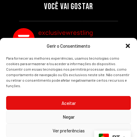
SEGMENTOS A NÃO PERDER
MUNDIAL FEMININO NA AEW
VOCÊ VAI GOSTAR
REDEMPTION
Por exclusivewrestling
Por exclusivewrestling
exclusivewrestling
Gerir o Consentimento
Ver mais Artigos
Para fornecer as melhores experiências, usamos tecnologias como
cookies para armazenar e/ou aceder a informações do dispositivo.
Consentir com essas tecnologias nos permitirá processar dados, como
comportamento de navegação ou IDs exclusivos neste site. Não consentir
ou retirar o consentimento pode afetar negativamante certos recursos e
funções.
INÍCIO
WRESTLING
WWE
AEW
NOTÍCIAS
Aceitar
Negar
2008-2025 © Exclusive Wrestling · Todas as imagens são marcas registadas dos
Ver preferências
seus respetivos proprietários.