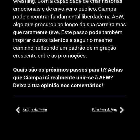
wrestling. Com a capacidade de criar histórias
emocionais e de envolver o público, Ciampa
pode encontrar fundamental liberdade na AEW,
algo que procurou ao longo da sua carreira mas
que raramente teve. Este passo pode também
inspirar outros talentos a seguir o mesmo
caminho, refletindo um padrão de migração
crescente entre as promoções.
Quais são os próximos passos para ti? Achas
que Ciampa irá realmente unir-se à AEW?
Deixa a tua opinião nos comentários!
Artigo Anterior
Próximo Artigo
27/07/2026
27/07/2026
PRÉ-VISUALIZAÇÃO DO WWE
WILLOW NIGHTINGALE
RAW: COMBATES E
CONQUISTA O TÍTULO