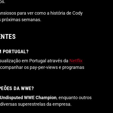
os.
ansiosos para ver como a história de Cody
as próximas semanas.
ENTES
M PORTUGAL?
isualização em Portugal através da
Netflix
acompanhar os pay-per-views e programas
PEÕES DA WWE?
Undisputed WWE Champion
, enquanto outros
e diversas superestrelas da empresa.