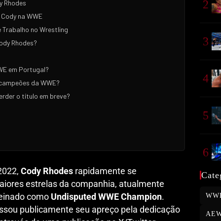
2
dy Rhodes
e Cody na WWE
e Trabalho no Wrestling
3
Cody Rhodes?
WE em Portugal?
4
s campeões da WWE?
rder o título em breve?
5
6
2022,
Cody Rhodes
rapidamente se
Cate
iores estrelas da companhia, atualmente
reinado como
Undisputed WWE Champion
.
WW
ssou publicamente seu apreço pela dedicação
AE