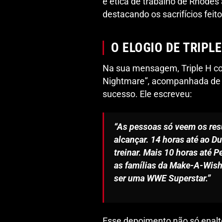
e ética de trabalho de Rhodes
destacando os sacrifícios feito
O ELOGIO DE TRIPL
Na sua mensagem, Triple H co
Nightmare”, acompanhada de um
sucesso. Ele escreveu:
“As pessoas só veem os res
alcançar. 14 horas até ao D
treinar. Mais 10 horas até 
as famílias da Make-A-Wish…
ser uma WWE Superstar.”
Esse depoimento não só enalt