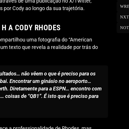
 através de uma publicação no X/Twitter,
WRE
s por Cody ao longo da sua trajetória.
NX
E H A CODY RHODES
NOT
mpartilhou uma fotografia do “American
 texto que revela a realidade por trás do
ultados… não vêem o que é preciso para os
ubai. Encontrar um ginásio no aeroporto…
Perth. Diretamente para a ESPN… encontro com
 coisas de “QB1”. É isto que é preciso para
ece a professionalidade de Rhodes, mas