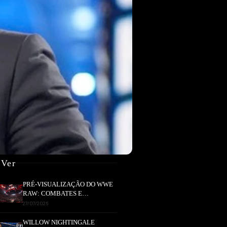
 Ver
PRÉ-VISUALIZAÇÃO DO WWE
RAW: COMBATES E
SEGMENTOS A NÃO PERDER
27/07/2026
WILLOW NIGHTINGALE