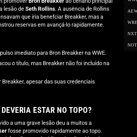
em promover
Bron Breakker
ao cenário principal
a lesão de
Seth Rollins
. A ausência de Rollins
AE
nsavam que iria benefciar Breakker, mas a
WRE
strou reservas em avançá-lo rapidamente.
NX
NOT
ulso imediato para Bron Breakker na WWE.
acou o título, mas Breakker não foi incluído na
Breakker, apesar das suas credenciais
 DEVERIA ESTAR NO TOPO?
ido a uma grave lesão deu a muitos a
ker
fosse promovido rapidamente ao topo.