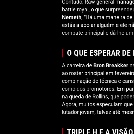
Contudo, Raw general manag
battle royal, o que surpreende
Nemeth
, “Há uma maneira de 
estás a apoiar alguém e ele n
combate principal e dá-lhe um
O QUE ESPERAR DE
A carreira de
Bron Breakker
na
ao roster principal em fevere
combinação de técnica e caris
como dos promotores. Em parte
na queda de Rollins, que poder
Agora, muitos especulam que
lutador jovem, talvez até me
TRIPLE H E A VISÃ