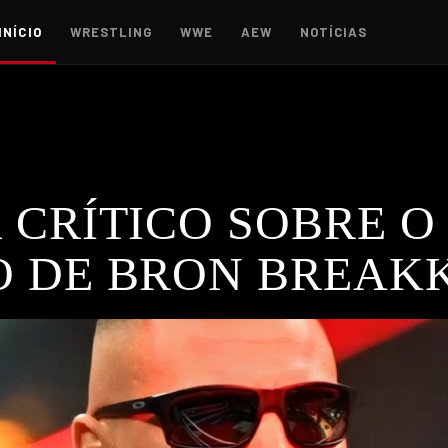
INÍCIO
WRESTLING
WWE
AEW
NOTÍCIAS
 CRÍTICO SOBRE O
 DE BRON BREAK
so para Bron Breakker na WWE. Descobre todas as reações e o q
WE