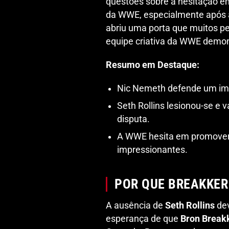
questões sobre a hesitação 
da WWE, especialmente após 
abriu uma porta que muitos pe
equipe criativa da WWE demon
Resumo em Destaque:
Nic Nemeth defende um imp
Seth Rollins lesionou-se e v
disputa.
A WWE hesita em promover 
impressionantes.
POR QUE BREAKKER
A ausência de
Seth Rollins
dev
esperança de que
Bron Break