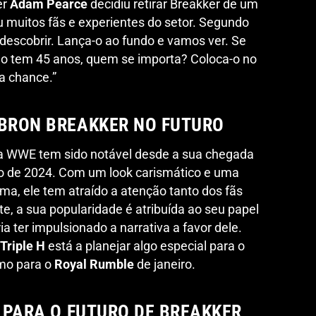
er
Adam Pearce
decidiu retirar Breakker de um
u muitos fãs e experientes do setor. Segundo
descobrir. Lança-o ao fundo e vamos ver. Se
ão tem 45 anos, quem se importa? Coloca-o no
a chance.”
 BRON BREAKKER NO FUTURO
 WWE tem sido notável desde a sua chegada
iro de 2024. Com um look carismático e uma
ma, ele tem atraído a atenção tanto dos fãs
, a sua popularidade é atribuída ao seu papel
ia ter impulsionado a narrativa a favor dele.
Triple H
está a planejar algo especial para o
smo para o
Royal Rumble
de janeiro.
O PARA O FUTURO DE BREAKKER