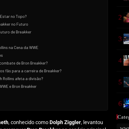
2
 Estar no Topo?
eakker no Futuro
 Futuro de Breakker
3
ollins na Cena da WWE
es
4
 combate de Bron Breakker?
os fãs para a carreira de Breakker?
 Rollins afeta a divisão?
5
WWE e Bron Breakker
6
Cate
meth
, conhecido como
Dolph Ziggler
, levantou
WW