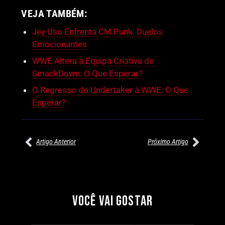
VEJA TAMBÉM:
Jey Uso Enfrenta CM Punk: Duelos
Emocionantes
WWE Altera a Equipa Criativa do
SmackDown: O Que Esperar?
O Regresso do Undertaker à WWE: O Que
Esperar?
Artigo Anterior
Próximo Artigo
27/07/2026
27/07/2026
PRÉ-VISUALIZAÇÃO DO WWE
WILLOW NIGHTINGALE
RAW: COMBATES E
CONQUISTA O TÍTULO
SEGMENTOS A NÃO PERDER
MUNDIAL FEMININO NA AEW
VOCÊ VAI GOSTAR
REDEMPTION
Por exclusivewrestling
Por exclusivewrestling