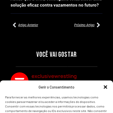
solução eficaz contra vazamentos no futuro?
Artigo Anterior
Próximo Artigo
27/07/2026
27/07/2026
PRÉ-VISUALIZAÇÃO DO WWE
WILLOW NIGHTINGALE
RAW: COMBATES E
CONQUISTA O TÍTULO
SEGMENTOS A NÃO PERDER
MUNDIAL FEMININO NA AEW
VOCÊ VAI GOSTAR
REDEMPTION
Por exclusivewrestling
Por exclusivewrestling
exclusivewrestling
Gerir o Consentimento
Ver mais Artigos
Para fornecer as melhores experiências, usamos tecnologias como
cookies para armazenar e/ou aceder a informações do dispositivo.
Consentir com essas tecnologias nos permitirá processar dados, como
comportamento de navegação ou IDs exclusivos neste site. Não consentir