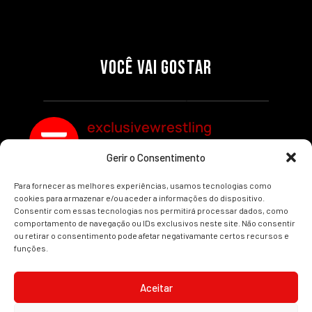
27/07/2026
27/07/2026
PRÉ-VISUALIZAÇÃO DO WWE
WILLOW NIGHTINGALE
RAW: COMBATES E
CONQUISTA O TÍTULO
SEGMENTOS A NÃO PERDER
MUNDIAL FEMININO NA AEW
VOCÊ VAI GOSTAR
REDEMPTION
Por exclusivewrestling
Por exclusivewrestling
exclusivewrestling
Gerir o Consentimento
Ver mais Artigos
Para fornecer as melhores experiências, usamos tecnologias como
cookies para armazenar e/ou aceder a informações do dispositivo.
Consentir com essas tecnologias nos permitirá processar dados, como
comportamento de navegação ou IDs exclusivos neste site. Não consentir
ou retirar o consentimento pode afetar negativamante certos recursos e
funções.
INÍCIO
WRESTLING
WWE
AEW
NOTÍCIAS
Aceitar