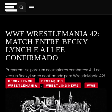
WWE WRESTLEMANIA 42:
MATCH ENTRE BECKY
LYNCH E AJ LEE
CONFIRMADO
Preparem-se para um dos maiores combates: AJ Lee
versus Becky Lynch confirmado para WrestleMania 42!
BECKY LYNCH
,
DESTAQUES
,
WRESTLEMANIA
,
WRESTLING NEWS
,
WWE