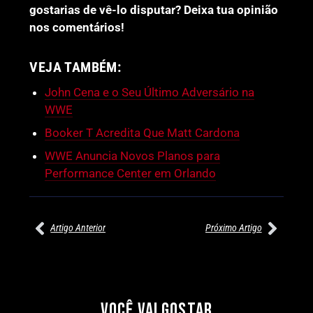
gostarias de vê-lo disputar? Deixa tua opinião
nos comentários!
VEJA TAMBÉM:
John Cena e o Seu Último Adversário na
WWE
Booker T Acredita Que Matt Cardona
WWE Anuncia Novos Planos para
Performance Center em Orlando
Artigo Anterior
Próximo Artigo
27/07/2026
27/07/2026
PRÉ-VISUALIZAÇÃO DO WWE
WILLOW NIGHTINGALE
RAW: COMBATES E
CONQUISTA O TÍTULO
SEGMENTOS A NÃO PERDER
MUNDIAL FEMININO NA AEW
VOCÊ VAI GOSTAR