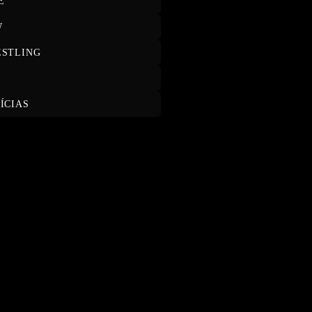
E
W
STLING
T
ÍCIAS