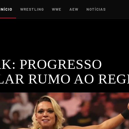
INÍCIO
WRESTLING
WWE
AEW
NOTÍCIAS
RK: PROGRESSO
LAR RUMO AO REG
 avanços na recuperação do seu joelho e alimenta esperanç
ESTLING