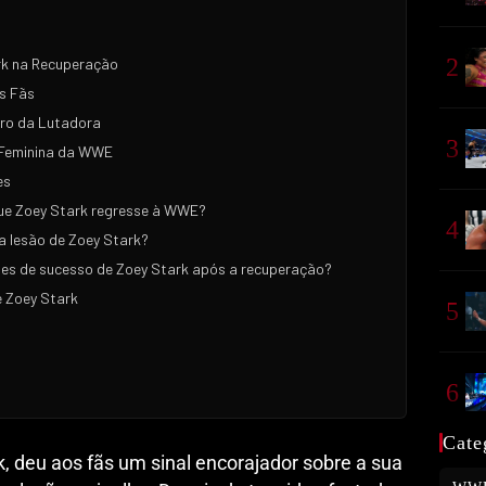
2
rk na Recuperação
s Fãs
uro da Lutadora
3
 Feminina da WWE
es
ue Zoey Stark regresse à WWE?
4
a lesão de Zoey Stark?
ses de sucesso de Zoey Stark após a recuperação?
e Zoey Stark
5
6
Cate
, deu aos fãs um sinal encorajador sobre a sua