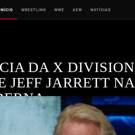
INÍCIO
WRESTLING
WWE
AEW
NOTÍCIAS
CIA DA X DIVISION
 JEFF JARRETT NA
DERNA
uradoura da X Division no wrestling moderno, destacando Will O