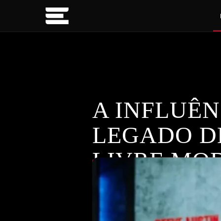
A INFLUÊN
LEGADO DE
LIVRE MO
Jeff Jarrett discute a influência d
DESTAQUES