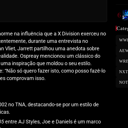
6
Cate
norme na influência que a X Division exerceu no
WW
entemente, durante uma entrevista no
n Vliet, Jarrett partilhou uma anedota sobre
AE
realidade. Ospreay mencionou um clássico do
WRE
 uma inspiração que moldou o seu estilo.
: “Não só quero fazer isto, como posso fazê-lo
NX
ces comprovam isso.
NOT
2002 no TNA, destacando-se por um estilo de
icas.
05
entre AJ Styles, Joe e Daniels é um marco