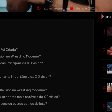
exclusivewrestling
Julho 4, 2026
Para
1
2
 Foi Criada?
ision no Wrestling Moderno?
cas Principais da X Division?
3
dita na Importância da X Division?
4
 Division no wrestling moderno?
lutadores mais notáveis da X Division?
luenciou outros estilos de luta?
5