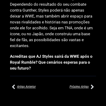
Dependendo do resultado do seu combate
contra Gunther, Styles poderá não apenas
deixar a WWE, mas também abrir espaço para
novas rivalidades e histórias nas promoções
onde ele for acolhido. Seja em TNA, onde é um
ícone, ou no Japão, onde construiu uma base
fiel de fãs, as possibilidades são vastas e
excitantes.
Acreditas que AJ Styles sairá da WWE após o
Royal Rumble? Que cenários esperas para o
seu futuro?
Artigo Anterior
Próximo Artigo
27/07/2026
27/07/2026
PRÉ-VISUALIZAÇÃO DO WWE
WILLOW NIGHTINGALE