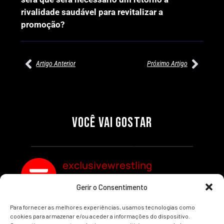
rivalidade saudável para revitalizar a
promoção?
Artigo Anterior
Próximo Artigo
27/07/2026
27/07/2026
PRÉ-VISUALIZAÇÃO DO WWE
WILLOW NIGHTINGALE
RAW: COMBATES E
CONQUISTA O TÍTULO
SEGMENTOS A NÃO PERDER
MUNDIAL FEMININO NA AEW
VOCÊ VAI GOSTAR
REDEMPTION
Por exclusivewrestling
Por exclusivewrestling
exclusivewrestling
Gerir o Consentimento
Ver mais Artigos
Para fornecer as melhores experiências, usamos tecnologias como
cookies para armazenar e/ou aceder a informações do dispositivo.