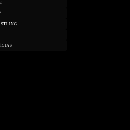
E
W
STLING
T
ÍCIAS