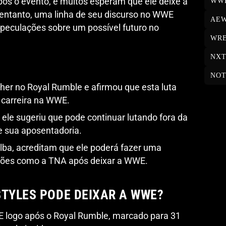
ós o evento, e muitos esperam que ele deixe a
WW
ntanto, uma linha de seu discurso no WWE
AE
peculações sobre um possível futuro no
WRE
NX
NOT
ther no Royal Rumble e afirmou que esta luta
a carreira na WWE.
le sugeriu que pode continuar lutando fora da
e sua aposentadoria.
Alba, acreditam que ele poderá fazer uma
ções como a TNA após deixar a WWE.
STYLES PODE DEIXAR A WWE?
E logo após o Royal Rumble, marcado para 31