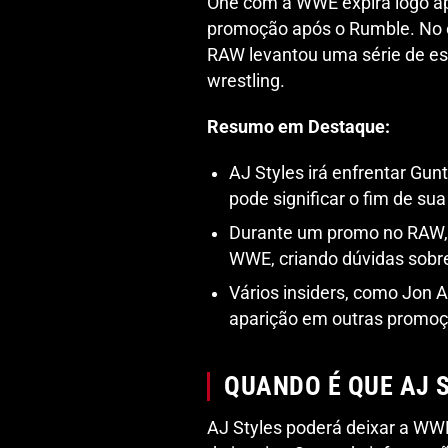
One com a WWE expira logo ap
promoção após o Rumble. No e
RAW levantou uma série de es
wrestling.
Resumo em Destaque:
AJ Styles irá enfrentar Gun
pode significar o fim de su
Durante um promo no RAW, e
WWE, criando dúvidas sobr
Vários insiders, como Jon 
aparição em outras promo
QUANDO É QUE AJ 
AJ Styles poderá deixar a WW