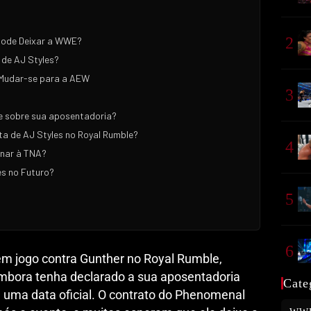
2
Pode Deixar a WWE?
 de AJ Styles?
 Mudar-se para a AEW
3
se sobre sua aposentadoria?
ta de AJ Styles no Royal Rumble?
4
rnar à TNA?
es no Futuro?
5
6
 em jogo contra Gunther no Royal Rumble,
Embora tenha declarado a sua aposentadoria
Cate
u uma data oficial. O contrato do Phenomenal