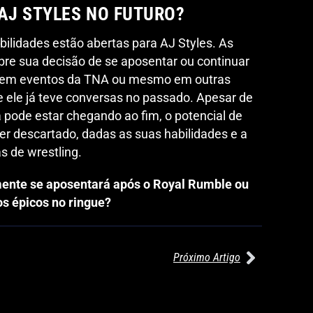
 AJ STYLES NO FUTURO?
bilidades estão abertas para AJ Styles. As
re sua decisão de se aposentar ou continuar
ir em eventos da TNA ou mesmo em outras
ele já teve conversas no passado. Apesar de
a pode estar chegando ao fim, o potencial de
er descartado, dadas as suas habilidades e a
s de wrestling.
mente se aposentará após o Royal Rumble ou
s épicos no ringue?
Próximo Artigo
27/07/2026
27/07/2026
WILLOW NIGHTINGALE CONQUISTA
AEW REDEMPTION: KENNY OMEG