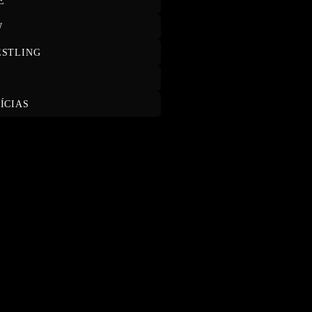
E
W
STLING
T
ÍCIAS