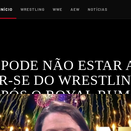
INÍCIO
WRESTLING
WWE
AEW
NOTÍCIAS
 PODE NÃO ESTAR 
-SE DO WRESTLIN
APÓS O ROYAL RUM
Rumble, AJ Styles por sua vez fez comentários que levantara
ES
,
RAW
,
TNA
,
WWE