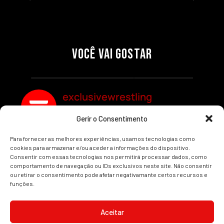
27/07/2026
27/07/2026
PRÉ-VISUALIZAÇÃO DO WWE
WILLOW NIGHTINGALE
RAW: COMBATES E
CONQUISTA O TÍTULO
SEGMENTOS A NÃO PERDER
MUNDIAL FEMININO NA AEW
VOCÊ VAI GOSTAR
REDEMPTION
Por exclusivewrestling
Por exclusivewrestling
exclusivewrestling
Gerir o Consentimento
Ver mais Artigos
Para fornecer as melhores experiências, usamos tecnologias como
cookies para armazenar e/ou aceder a informações do dispositivo.
Consentir com essas tecnologias nos permitirá processar dados, como
comportamento de navegação ou IDs exclusivos neste site. Não consentir
ou retirar o consentimento pode afetar negativamante certos recursos e
funções.
INÍCIO
WRESTLING
WWE
AEW
NOTÍCIAS
Aceitar