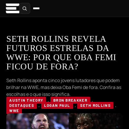
SETH ROLLINS REVELA
FUTUROS ESTRELAS DA
WWE: POR QUE OBA FEMI
FICOU DE FORA?
Seth Rollins aponta cinco jovens lutadores que podem
brilhar na WWE, mas deixa Oba Femi de fora. Confira as
escolhas e o que isso significa.
AUSTIN THEORY
,
BRON BREAKKER
,
DESTAQUES
,
LOGAN PAUL
,
SETH ROLLINS
,
WWE