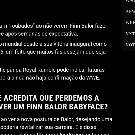
WW
AE
WRE
ram “roubados” ao não verem Finn Balor fazer
ce após semanas de expectativa.
NX
lo mundial desde a sua vitória inaugural como
NOT
, um feito que muitos fãs desejam que seja
ticipar da Royal Rumble pode indicar futuras
mbora ainda não haja confirmação da WWE.
 E ACREDITA QUE PERDEMOS A
VER UM FINN BALOR BABYFACE?
na ao ver a nova postura de Balor, desejando uma
eria revitalizar sua carreira. Ele disse
onseguiu. Estava tão empolgado com esta nova