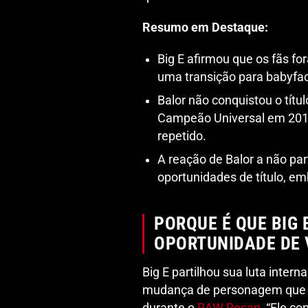
Resumo em Destaque:
Big E afirmou que os fãs fo
uma transição para babyfa
Balor não conquistou o títu
Campeão Universal em 2016
repetido.
A reação de Balor a não par
oportunidades de título, e
PORQUE É QUE BIG
OPORTUNIDADE DE 
Big E partilhou sua luta inter
mudança de personagem que pod
durante o
RAW Recap
, “Ele c