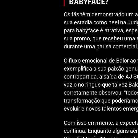
BABYFACE?
Os fãs têm demonstrado um ap
sua estadia como heel na Jud
para babyface é atrativa, es
sua promo, que recebeu uma 
durante uma pausa comercial
O fluxo emocional de Balor ao f
exemplifica a sua paixão genuí
contrapartida, a saída de AJ S
vazio no ringue que talvez Bal
corretamente observou, “tod
transformação que poderíamos 
evoluir e novos talentos emer
Com isso em mente, a expectat
continua. Enquanto alguns ac