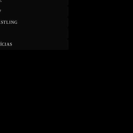
E
W
STLING
T
ÍCIAS