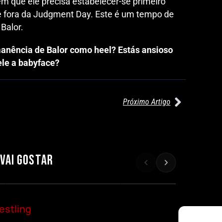
m que ele precisa estabelecer-se primeiro
 fora da Judgment Day. Este é um tempo de
 Balor.
anência de Balor como heel? Estás ansioso
le a babyface?
Próximo Artigo
27/07/2026
27/07/2026
WILLOW NIGHTINGALE CONQUISTA
AEW REDEMPTION: KENNY OMEG
O TÍTULO MUNDIAL FEMININO NA
RETÉM TÍTULO MUNDIAL EM
AEW REDEMPTION
COMBATE INTENSO
 VAI GOSTAR
Por exclusivewrestling
Por exclusivewrestling
estling