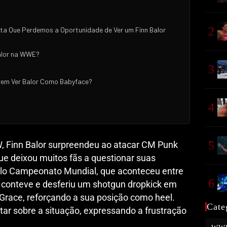
2
ita Que Perdemos a Oportunidade de Ver um Finn Balor
Balor na WWE?
3
rem Ver Balor Como Babyface?
4
5
 Finn Balor surpreendeu ao atacar CM Punk
que deixou muitos fãs a questionar suas
elo Campeonato Mundial, que aconteceu entre
6
e conteve e desferiu um shotgun dropkick em
Grace, reforçando a sua posição como heel.
Cate
tar sobre a situação, expressando a frustração