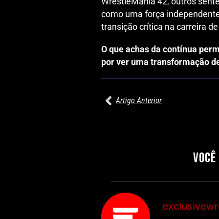
WrestleMania 42, outros sente
como uma força independente
transição crítica na carreira de
O que achas da contínua perm
por ver uma transformação de
Artigo Anterior
27/07/2026
PRÉ-VISUALIZAÇÃO DO WWE RAW:
COMBATES E SEGMENTOS A NÃO
PERDER
VOCÊ
Por exclusivewrestling
exclusivewr