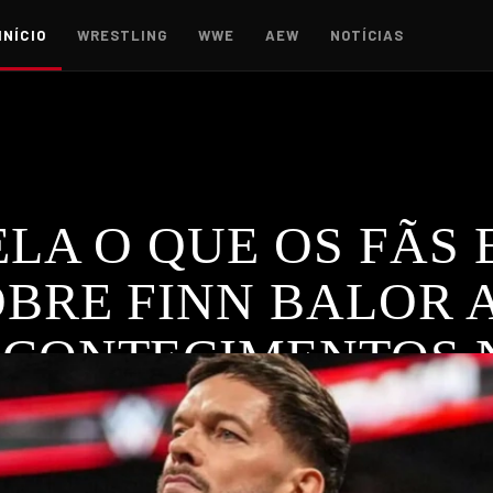
INÍCIO
WRESTLING
WWE
AEW
NOTÍCIAS
ELA O QUE OS FÃS 
BRE FINN BALOR 
ACONTECIMENTOS
lor em continuar como heel após o ataque a CM Punk. Entenda 
ALOR
,
RAW
,
WWE
 WWE.