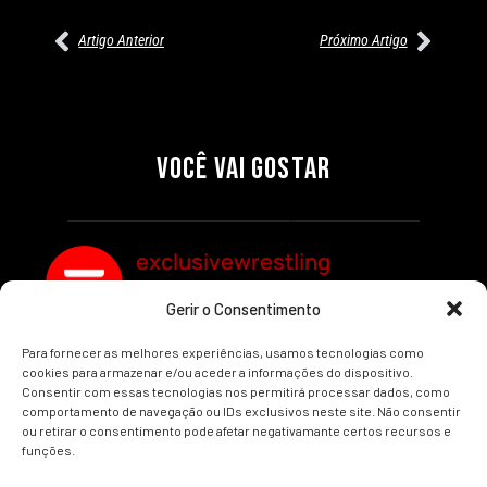
Artigo Anterior
Próximo Artigo
27/07/2026
27/07/2026
PRÉ-VISUALIZAÇÃO DO WWE
WILLOW NIGHTINGALE
RAW: COMBATES E
CONQUISTA O TÍTULO
SEGMENTOS A NÃO PERDER
MUNDIAL FEMININO NA AEW
VOCÊ VAI GOSTAR
REDEMPTION
Por exclusivewrestling
Por exclusivewrestling
exclusivewrestling
Gerir o Consentimento
Ver mais Artigos
Para fornecer as melhores experiências, usamos tecnologias como
cookies para armazenar e/ou aceder a informações do dispositivo.
Consentir com essas tecnologias nos permitirá processar dados, como
comportamento de navegação ou IDs exclusivos neste site. Não consentir
ou retirar o consentimento pode afetar negativamante certos recursos e
funções.
INÍCIO
WRESTLING
WWE
AEW
NOTÍCIAS