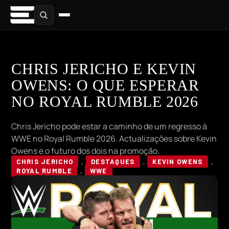
CHRIS JERICHO E KEVIN
OWENS: O QUE ESPERAR
NO ROYAL RUMBLE 2026
Chris Jericho pode estar a caminho de um regresso à
WWE no Royal Rumble 2026. Actualizações sobre Kevin
Owens e o futuro dos dois na promoção.
CHRIS JERICHO
,
DESTAQUES
,
KEVIN OWENS
,
ROYAL RUMBLE
,
WWE