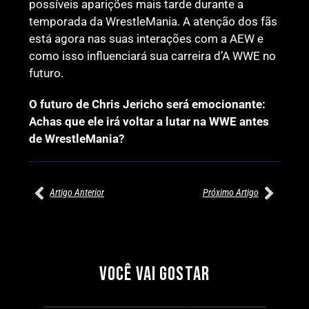
possíveis aparições mais tarde durante a
temporada da WrestleMania. A atenção dos fãs
está agora nas suas interações com a AEW e
como isso influenciará sua carreira d’A WWE no
futuro.
O futuro de Chris Jericho será emocionante:
Achas que ele irá voltar a lutar na WWE antes
de WrestleMania?
Artigo Anterior
Próximo Artigo
27/07/2026
27/07/2026
PRÉ-VISUALIZAÇÃO DO WWE
WILLOW NIGHTINGALE
RAW: COMBATES E
CONQUISTA O TÍTULO
SEGMENTOS A NÃO PERDER
MUNDIAL FEMININO NA AEW
VOCÊ VAI GOSTAR
REDEMPTION
Por exclusivewrestling
Por exclusivewrestling