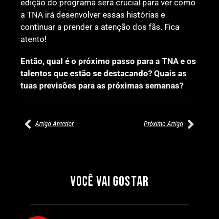
edição do programa será crucial para ver como
a TNA irá desenvolver essas histórias e
continuar a prender a atenção dos fãs. Fica
atento!
Então, qual é o próximo passo para a TNA e os
talentos que estão se destacando? Quais as
tuas previsões para as próximas semanas?
Artigo Anterior
Próximo Artigo
27/07/2026
27/07/2026
PRÉ-VISUALIZAÇÃO DO WWE
WILLOW NIGHTINGALE
RAW: COMBATES E
CONQUISTA O TÍTULO
SEGMENTOS A NÃO PERDER
MUNDIAL FEMININO NA AEW
VOCÊ VAI GOSTAR
REDEMPTION
Por exclusivewrestling
Por exclusivewrestling