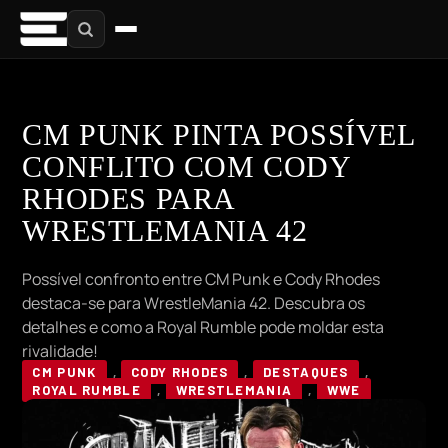
CM PUNK PINTA POSSÍVEL
CONFLITO COM CODY
RHODES PARA
WRESTLEMANIA 42
Possível confronto entre CM Punk e Cody Rhodes
destaca-se para WrestleMania 42. Descubra os
detalhes e como a Royal Rumble pode moldar esta
rivalidade!
CM PUNK
,
CODY RHODES
,
DESTAQUES
,
ROYAL RUMBLE
,
WRESTLEMANIA
,
WWE