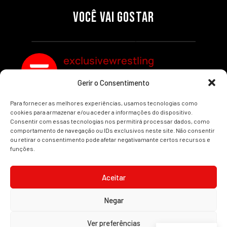
RAW: COMBATES E
CONQUISTA O TÍTULO
SEGMENTOS A NÃO PERDER
MUNDIAL FEMININO NA AEW
VOCÊ VAI GOSTAR
REDEMPTION
Por exclusivewrestling
Por exclusivewrestling
exclusivewrestling
Gerir o Consentimento
Ver mais Artigos
Para fornecer as melhores experiências, usamos tecnologias como
cookies para armazenar e/ou aceder a informações do dispositivo.
Consentir com essas tecnologias nos permitirá processar dados, como
comportamento de navegação ou IDs exclusivos neste site. Não consentir
ou retirar o consentimento pode afetar negativamante certos recursos e
funções.
INÍCIO
WRESTLING
WWE
AEW
NOTÍCIAS
Aceitar
Negar
2008-2025 © Exclusive Wrestling · Todas as imagens são marcas registadas dos
Ver preferências
seus respetivos proprietários.