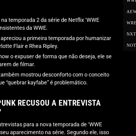
WW
AE
 na temporada 2 da série de Netflix ‘WWE
WRE
 insistentes da WWE.
NX
 apreciou a primeira temporada por humanizar
otte Flair e Rhea Ripley.
NOT
how o expuser de forma que não deseja, ele se
arem de filmar.
s também mostrou desconforto com o conceito
ue “quebrar kayfabe” é problemático.
PUNK RECUSOU A ENTREVISTA
?
ntrevistas para a nova temporada de ‘WWE
 seu aparecimento na série. Segundo ele, isso