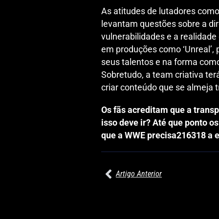
As atitudes de lutadores como 
levantam questões sobre a d
vulnerabilidades e a realidade
em produções como ‘Unreal’, 
seus talentos e na forma como
Sobretudo, a team criativa te
criar conteúdo que se almeja
Os fãs acreditam que a trans
isso deve ir? Até que ponto o
que a WWE precisa216318 a eq
Artigo Anterior
27/07/2026
PRÉ-VISUALIZAÇÃO DO WWE RAW:
COMBATES E SEGMENTOS A NÃO