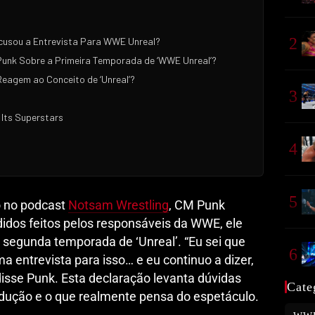
2
cusou a Entrevista Para WWE Unreal?
 Punk Sobre a Primeira Temporada de ‘WWE Unreal’?
eagem ao Conceito de ‘Unreal’?
3
 Its Superstars
4
5
o no podcast
Notsam Wrestling
, CM Punk
idos feitos pelos responsáveis da WWE, ele
na segunda temporada de ‘Unreal’. “Eu sei que
6
a entrevista para isso… e eu continuo a dizer,
” disse Punk. Esta declaração levanta dúvidas
Cate
odução e o que realmente pensa do espetáculo.