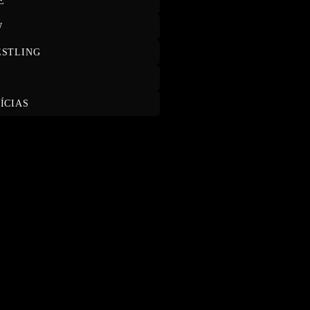
E
W
STLING
T
ÍCIAS