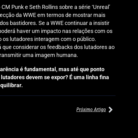
CM Punk e Seth Rollins sobre a série ‘Unreal’
irecção da WWE em termos de mostrar mais
 dos bastidores. Se a WWE continuar a insistir
poderá haver um impacto nas relações com os
 os lutadores interagem com o público.
rá que considerar os feedbacks dos lutadores ao
 transmitir uma imagem humana.
parência é fundamental, mas até que ponto
s lutadores devem se expor? É uma linha fina
uilibrar.
Próximo Artigo
27/07/2026
27/07/2026
WILLOW NIGHTINGALE CONQUISTA
AEW REDEMPTION: KENNY OMEG
O TÍTULO MUNDIAL FEMININO NA
RETÉM TÍTULO MUNDIAL EM