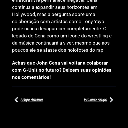
continua a expandir seus horizontes em
Hollywood, mas a pergunta sobre uma
colaboração com artistas como Tony Yayo
pode nunca desaparecer completamente. O
legado de Cena como um ícone do wrestling e
da música continuará a viver, mesmo que aos
poucos ele se afaste dos holofotes do rap.
Achas que John Cena vai voltar a colaborar
com G-Unit no futuro? Deixem suas opiniões
nos comentários!
Artigo Anterior
Próximo Artigo
27/07/2026
27/07/2026
PRÉ-VISUALIZAÇÃO DO WWE
WILLOW NIGHTINGALE
RAW: COMBATES E
CONQUISTA O TÍTULO