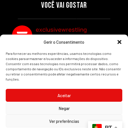
SEGMENTOS A NÃO PERDER
MUNDIAL FEMININO NA AEW
VOCÊ VAI GOSTAR
REDEMPTION
Por exclusivewrestling
Por exclusivewrestling
exclusivewrestling
Gerir o Consentimento
Ver mais Artigos
Para fornecer as melhores experiências, usamos tecnologias como
cookies para armazenar e/ou aceder a informações do dispositivo.
Consentir com essas tecnologias nos permitirá processar dados, como
comportamento de navegação ou IDs exclusivos neste site. Não consentir
ou retirar o consentimento pode afetar negativamante certos recursos e
funções.
INÍCIO
WRESTLING
WWE
AEW
NOTÍCIAS
Aceitar
Negar
2008-2025 © Exclusive Wrestling · Todas as imagens são marcas registadas dos
Ver preferências
seus respetivos proprietários.
PT
Website desenvolvido por
Illimitatus Agency