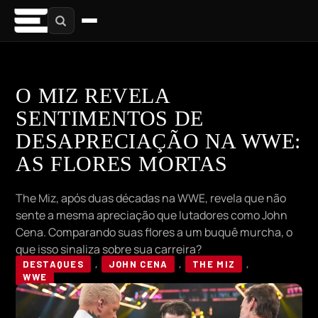
O MIZ REVELA
SENTIMENTOS DE
DESAPRECIAÇÃO NA WWE:
AS FLORES MORTAS
The Miz, após duas décadas na WWE, revela que não
sente a mesma apreciação que lutadores como John
Cena. Comparando suas flores a um buquê murcha, o
que isso sinaliza sobre sua carreira?
DESTAQUES
,
JOHN CENA
,
THE MIZ
,
WWE