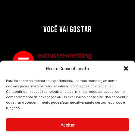
27/07/2026
27/07/2026
PRÉ-VISUALIZAÇÃO DO WWE
WILLOW NIGHTINGALE
RAW: COMBATES E
CONQUISTA O TÍTULO
SEGMENTOS A NÃO PERDER
MUNDIAL FEMININO NA AEW
VOCÊ VAI GOSTAR
REDEMPTION
Por exclusivewrestling
Por exclusivewrestling
exclusivewrestling
Gerir o Consentimento
Ver mais Artigos
Para fornecer as melhores experiências, usamos tecnologias como
cookies para armazenar e/ou aceder a informações do dispositivo.
Consentir com essas tecnologias nos permitirá processar dados, como
comportamento de navegação ou IDs exclusivos neste site. Não consentir
ou retirar o consentimento pode afetar negativamante certos recursos e
funções.
INÍCIO
WRESTLING
WWE
AEW
NOTÍCIAS
Aceitar