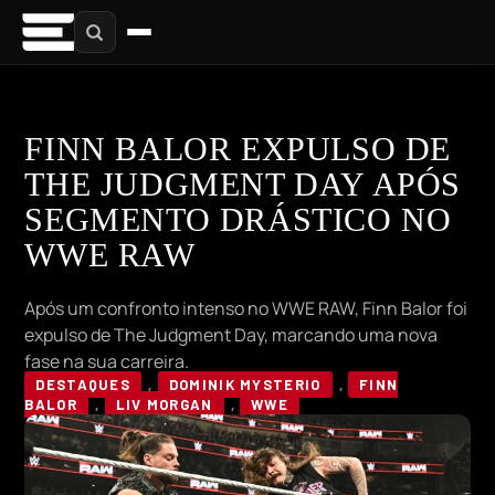
FINN BALOR EXPULSO DE
THE JUDGMENT DAY APÓS
SEGMENTO DRÁSTICO NO
WWE RAW
Após um confronto intenso no WWE RAW, Finn Balor foi
expulso de The Judgment Day, marcando uma nova
fase na sua carreira.
DESTAQUES
,
DOMINIK MYSTERIO
,
FINN
BALOR
,
LIV MORGAN
,
WWE