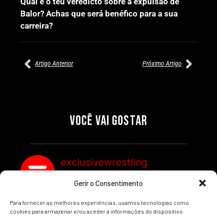
Qual é o teu veredicto sobre a expulsão de
Balor? Achas que será benéfico para a sua
carreira?
Artigo Anterior
Próximo Artigo
27/07/2026
27/07/2026
PRÉ-VISUALIZAÇÃO DO WWE
WILLOW NIGHTINGALE
RAW: COMBATES E
CONQUISTA O TÍTULO
SEGMENTOS A NÃO PERDER
MUNDIAL FEMININO NA AEW
VOCÊ VAI GOSTAR
REDEMPTION
Por exclusivewrestling
Por exclusivewrestling
exclusivewrestling
Gerir o Consentimento
Ver mais Artigos
Para fornecer as melhores experiências, usamos tecnologias como
cookies para armazenar e/ou aceder a informações do dispositivo.