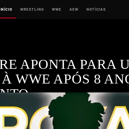
INÍCIO
WRESTLING
WWE
AEW
NOTÍCIAS
RE APONTA PARA 
À WWE APÓS 8 AN
ENTO
ente no qual reflete sobre os últimos 8 anos desde a sua sa
,
WWE