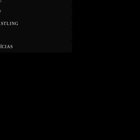
E
W
STLING
T
ÍCIAS