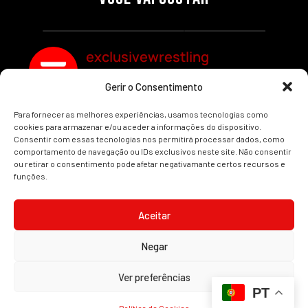
REDEMPTION
Por exclusivewrestling
Por exclusivewrestling
exclusivewrestling
Gerir o Consentimento
Ver mais Artigos
Para fornecer as melhores experiências, usamos tecnologias como
cookies para armazenar e/ou aceder a informações do dispositivo.
Consentir com essas tecnologias nos permitirá processar dados, como
comportamento de navegação ou IDs exclusivos neste site. Não consentir
ou retirar o consentimento pode afetar negativamante certos recursos e
funções.
INÍCIO
WRESTLING
WWE
AEW
NOTÍCIAS
Aceitar
Negar
2008-2025 © Exclusive Wrestling · Todas as imagens são marcas registadas dos
Ver preferências
seus respetivos proprietários.
PT
Website desenvolvido por
Illimitatus Agency
Política de Cookies (UE)
Política de Privacidade