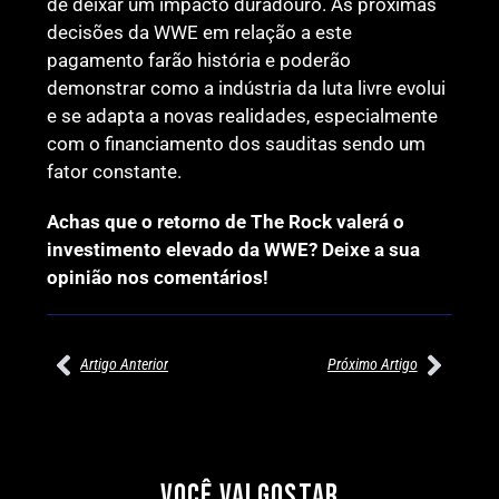
de deixar um impacto duradouro. As próximas
decisões da WWE em relação a este
pagamento farão história e poderão
demonstrar como a indústria da luta livre evolui
e se adapta a novas realidades, especialmente
com o financiamento dos sauditas sendo um
fator constante.
Achas que o retorno de The Rock valerá o
investimento elevado da WWE? Deixe a sua
opinião nos comentários!
Artigo Anterior
Próximo Artigo
27/07/2026
27/07/2026
PRÉ-VISUALIZAÇÃO DO WWE
WILLOW NIGHTINGALE
RAW: COMBATES E
CONQUISTA O TÍTULO
SEGMENTOS A NÃO PERDER
MUNDIAL FEMININO NA AEW
VOCÊ VAI GOSTAR