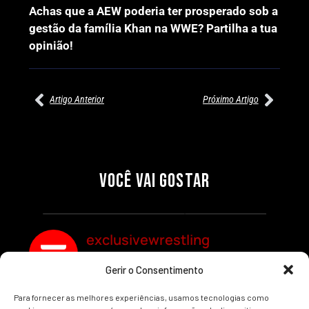
Achas que a AEW poderia ter prosperado sob a
gestão da família Khan na WWE? Partilha a tua
opinião!
Artigo Anterior
Próximo Artigo
27/07/2026
27/07/2026
PRÉ-VISUALIZAÇÃO DO WWE
WILLOW NIGHTINGALE
RAW: COMBATES E
CONQUISTA O TÍTULO
SEGMENTOS A NÃO PERDER
MUNDIAL FEMININO NA AEW
VOCÊ VAI GOSTAR
REDEMPTION
Por exclusivewrestling
Por exclusivewrestling
exclusivewrestling
Gerir o Consentimento
Ver mais Artigos
Para fornecer as melhores experiências, usamos tecnologias como