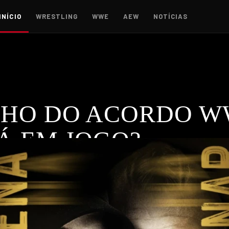
INÍCIO
WRESTLING
WWE
AEW
NOTÍCIAS
HO DO ACORDO WW
Á EM JOGO?
erar controvérsia devido ao fraco número de subscritores. De
ESTLING
,
WWE