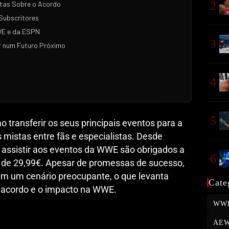
2
stas Sobre o Acordo
Subscritores
WE e da ESPN
3
r num Futuro Próximo
4
5
transferir os seus principais eventos para a
 mistas entre fãs e especialistas. Desde
 assistir aos eventos da WWE são obrigados a
6
de 29,99€. Apesar de promessas de sucesso,
am um cenário preocupante, o que levanta
Cate
e acordo e o impacto na WWE.
WW
AE