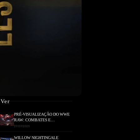
 Ver
PRÉ-VISUALIZAÇÃO DO WWE
RAW: COMBATES E
SEGMENTOS A NÃO PERDER
27/07/2026
WILLOW NIGHTINGALE