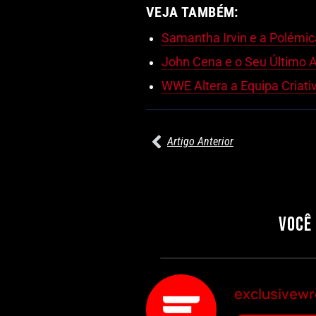
VEJA TAMBÉM:
Samantha Irvin e a Polémi
John Cena e o Seu Último 
WWE Altera a Equipa Criat
Artigo Anterior
27/07/2026
PRÉ-VISUALIZAÇÃO DO WWE RAW:
COMBATES E SEGMENTOS A NÃO
PERDER
VOCÊ
Por exclusivewrestling
exclusivewr