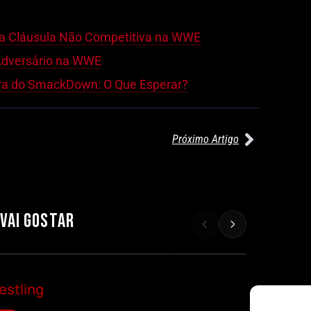
ca Cláusula Não Competitiva na WWE
Adversário na WWE
iva do SmackDown: O Que Esperar?
Próximo Artigo
27/07/2026
27/07/2026
WILLOW NIGHTINGALE CONQUISTA
AEW REDEMPTION: KENNY OMEG
O TÍTULO MUNDIAL FEMININO NA
RETÉM TÍTULO MUNDIAL EM
AEW REDEMPTION
COMBATE INTENSO
 VAI GOSTAR
Por exclusivewrestling
Por exclusivewrestling
estling