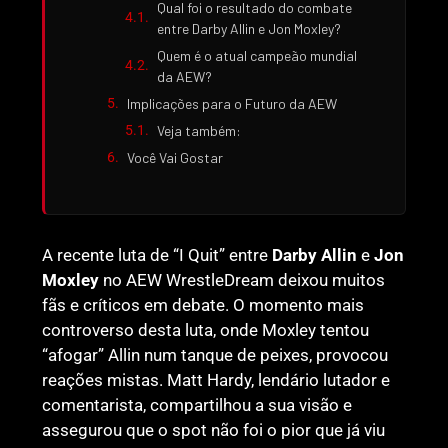
Qual foi o resultado do combate
entre Darby Allin e Jon Moxley?
Quem é o atual campeão mundial
da AEW?
Implicações para o Futuro da AEW
Veja também:
Você Vai Gostar
A recente luta de “I Quit” entre
Darby Allin
e
Jon
Moxley
no AEW WrestleDream deixou muitos
fãs e críticos em debate. O momento mais
controverso desta luta, onde Moxley tentou
“afogar” Allin num tanque de peixes, provocou
reações mistas. Matt Hardy, lendário lutador e
comentarista, compartilhou a sua visão e
assegurou que o spot não foi o pior que já viu