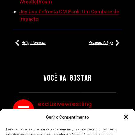
WrestleDream
Jey Uso Enfrenta CM Punk: Um Combate de
Impacto
Artigo Anterior
Próximo Artigo
27/07/2026
27/07/2026
PRÉ-VISUALIZAÇÃO DO WWE
WILLOW NIGHTINGALE
RAW: COMBATES E
CONQUISTA O TÍTULO
SEGMENTOS A NÃO PERDER
MUNDIAL FEMININO NA AEW
VOCÊ VAI GOSTAR
REDEMPTION
Por exclusivewrestling
Por exclusivewrestling
exclusivewrestling
Gerir o Consentimento
Ver mais Artigos
Para fornecer as melhores experiências, usamos tecnologias como
cookies para armazenar e/ou aceder a informações do dispositivo.