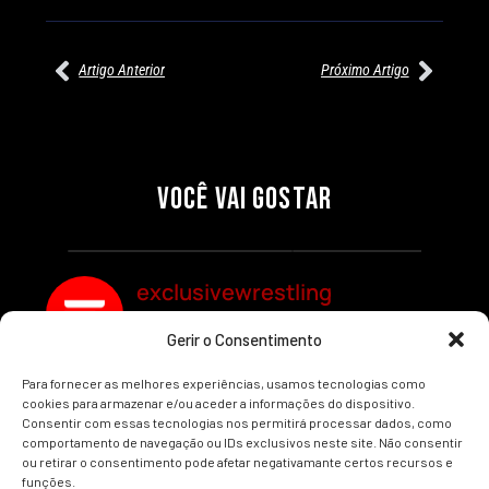
Artigo Anterior
Próximo Artigo
27/07/2026
27/07/2026
PRÉ-VISUALIZAÇÃO DO WWE
WILLOW NIGHTINGALE
RAW: COMBATES E
CONQUISTA O TÍTULO
SEGMENTOS A NÃO PERDER
MUNDIAL FEMININO NA AEW
VOCÊ VAI GOSTAR
REDEMPTION
Por exclusivewrestling
Por exclusivewrestling
exclusivewrestling
Gerir o Consentimento
Ver mais Artigos
Para fornecer as melhores experiências, usamos tecnologias como
cookies para armazenar e/ou aceder a informações do dispositivo.
Consentir com essas tecnologias nos permitirá processar dados, como
comportamento de navegação ou IDs exclusivos neste site. Não consentir
ou retirar o consentimento pode afetar negativamante certos recursos e
funções.