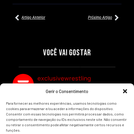
Artigo Anterior
Próximo Artigo
27/07/2026
27/07/2026
PRÉ-VISUALIZAÇÃO DO WWE
WILLOW NIGHTINGALE
RAW: COMBATES E
CONQUISTA O TÍTULO
SEGMENTOS A NÃO PERDER
MUNDIAL FEMININO NA AEW
VOCÊ VAI GOSTAR
REDEMPTION
Por exclusivewrestling
Por exclusivewrestling
exclusivewrestling
Gerir o Consentimento
Ver mais Artigos
Para fornecer as melhores experiências, usamos tecnologias como
cookies para armazenar e/ou aceder a informações do dispositivo.
Consentir com essas tecnologias nos permitirá processar dados, como
comportamento de navegação ou IDs exclusivos neste site. Não consentir
ou retirar o consentimento pode afetar negativamante certos recursos e
funções.