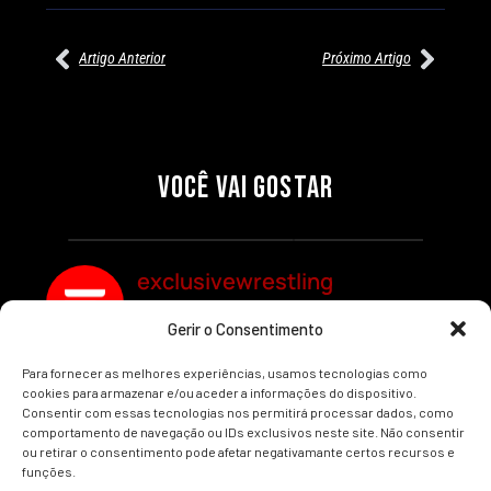
Artigo Anterior
Próximo Artigo
27/07/2026
27/07/2026
PRÉ-VISUALIZAÇÃO DO WWE
WILLOW NIGHTINGALE
RAW: COMBATES E
CONQUISTA O TÍTULO
SEGMENTOS A NÃO PERDER
MUNDIAL FEMININO NA AEW
VOCÊ VAI GOSTAR
REDEMPTION
Por exclusivewrestling
Por exclusivewrestling
exclusivewrestling
Gerir o Consentimento
Ver mais Artigos
Para fornecer as melhores experiências, usamos tecnologias como
cookies para armazenar e/ou aceder a informações do dispositivo.
Consentir com essas tecnologias nos permitirá processar dados, como
comportamento de navegação ou IDs exclusivos neste site. Não consentir
ou retirar o consentimento pode afetar negativamante certos recursos e
funções.