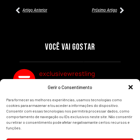
Artigo Anterior
Próximo Artigo
27/07/2026
27/07/2026
PRÉ-VISUALIZAÇÃO DO WWE
WILLOW NIGHTINGALE
RAW: COMBATES E
CONQUISTA O TÍTULO
SEGMENTOS A NÃO PERDER
MUNDIAL FEMININO NA AEW
VOCÊ VAI GOSTAR
REDEMPTION
Por exclusivewrestling
Por exclusivewrestling
exclusivewrestling
Gerir o Consentimento
Ver mais Artigos
Para fornecer as melhores experiências, usamos tecnologias como
cookies para armazenar e/ou aceder a informações do dispositivo.
Consentir com essas tecnologias nos permitirá processar dados, como
comportamento de navegação ou IDs exclusivos neste site. Não consentir
ou retirar o consentimento pode afetar negativamante certos recursos e
funções.
INÍCIO
WRESTLING
WWE
AEW
NOTÍCIAS