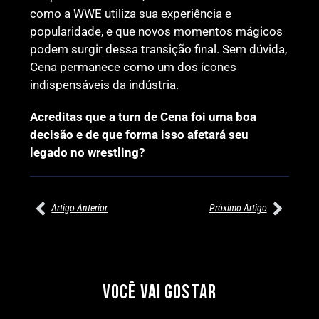
como a WWE utiliza sua experiência e
popularidade, e que novos momentos mágicos
podem surgir dessa transição final. Sem dúvida,
Cena permanece como um dos ícones
indispensáveis da indústria.
Acreditas que a turn de Cena foi uma boa
decisão e de que forma isso afetará seu
legado no wrestling?
Artigo Anterior
Próximo Artigo
27/07/2026
27/07/2026
PRÉ-VISUALIZAÇÃO DO WWE
WILLOW NIGHTINGALE
RAW: COMBATES E
CONQUISTA O TÍTULO
SEGMENTOS A NÃO PERDER
MUNDIAL FEMININO NA AEW
VOCÊ VAI GOSTAR
REDEMPTION
Por exclusivewrestling
Por exclusivewrestling