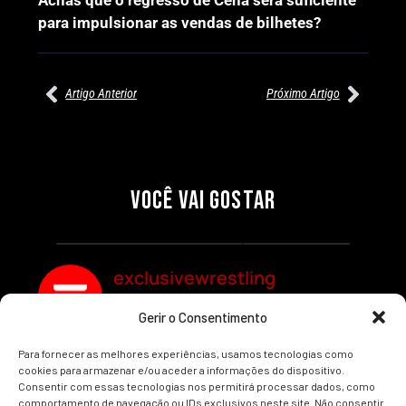
para impulsionar as vendas de bilhetes?
Artigo Anterior
Próximo Artigo
27/07/2026
27/07/2026
PRÉ-VISUALIZAÇÃO DO WWE
WILLOW NIGHTINGALE
RAW: COMBATES E
CONQUISTA O TÍTULO
SEGMENTOS A NÃO PERDER
MUNDIAL FEMININO NA AEW
VOCÊ VAI GOSTAR
REDEMPTION
Por exclusivewrestling
Por exclusivewrestling
exclusivewrestling
Gerir o Consentimento
Ver mais Artigos
Para fornecer as melhores experiências, usamos tecnologias como
cookies para armazenar e/ou aceder a informações do dispositivo.
Consentir com essas tecnologias nos permitirá processar dados, como
comportamento de navegação ou IDs exclusivos neste site. Não consentir