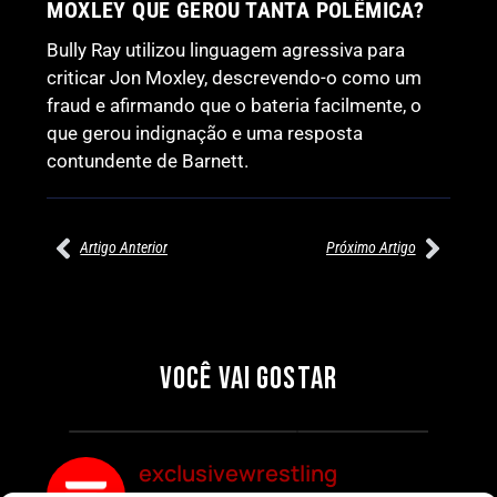
MOXLEY QUE GEROU TANTA POLÊMICA?
Bully Ray utilizou linguagem agressiva para
criticar Jon Moxley, descrevendo-o como um
fraud e afirmando que o bateria facilmente, o
que gerou indignação e uma resposta
contundente de Barnett.
Artigo Anterior
Próximo Artigo
27/07/2026
27/07/2026
PRÉ-VISUALIZAÇÃO DO WWE
WILLOW NIGHTINGALE
RAW: COMBATES E
CONQUISTA O TÍTULO
SEGMENTOS A NÃO PERDER
MUNDIAL FEMININO NA AEW
VOCÊ VAI GOSTAR
REDEMPTION
Por exclusivewrestling
Por exclusivewrestling
exclusivewrestling