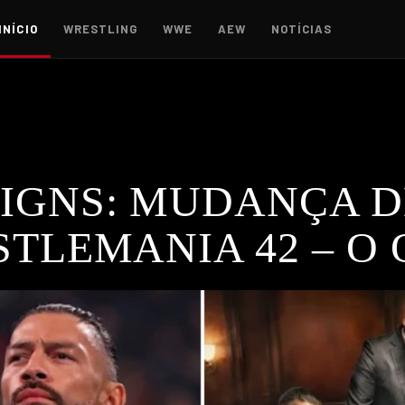
INÍCIO
WRESTLING
WWE
AEW
NOTÍCIAS
IGNS: MUDANÇA D
TLEMANIA 42 – O
des em WrestleMania 42 após a saída de Seth Rollins. Fica a 
WE