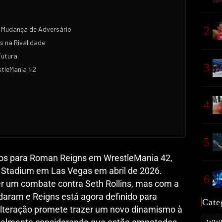
2
 Mudança de Adversário
 na Rivalidade
Futura
3
stleMania 42
4
5
nos para Roman Reigns em WrestleMania 42,
t Stadium em Las Vegas em abril de 2026.
6
ter um combate contra Seth Rollins, mas com a
udaram e Reigns está agora definido para
Cate
alteração promete trazer um novo dinamismo à