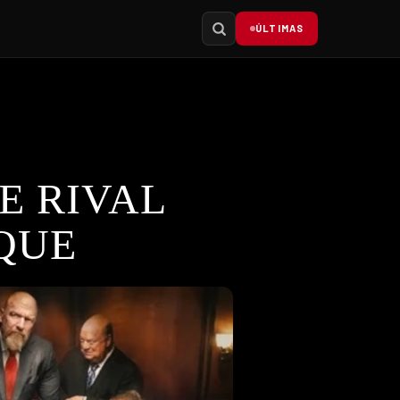
ÚLTIMAS
E RIVAL
 QUE
par dos detalhes e implicações