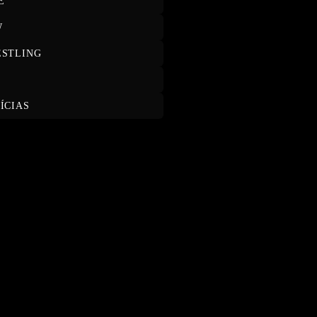
E
W
STLING
T
ÍCIAS