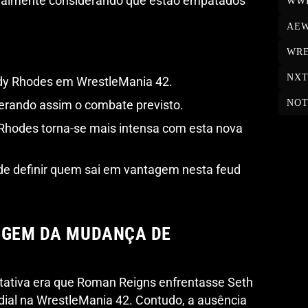
cialmente considerando que estão empatados
WW
AE
WRE
NX
dy Rhodes em WrestleMania 42.
NOT
lterando assim o combate previsto.
e Rhodes torna-se mais intensa com esta nova
de definir quem sai em vantagem nesta feud
IGEM DA MUDANÇA DE
tativa era que Roman Reigns enfrentasse Seth
ial na WrestleMania 42. Contudo, a ausência