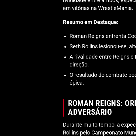
rivalidade entre ambos, espe
em vitórias na WrestleMania.
Resumo em Destaque:
Roman Reigns enfrenta Co
Seth Rollins lesionou-se, a
A rivalidade entre Reigns 
direção.
O resultado do combate po
épica.
ROMAN REIGNS: OR
ADVERSÁRIO
Durante muito tempo, a expec
Rollins pelo Campeonato Mund