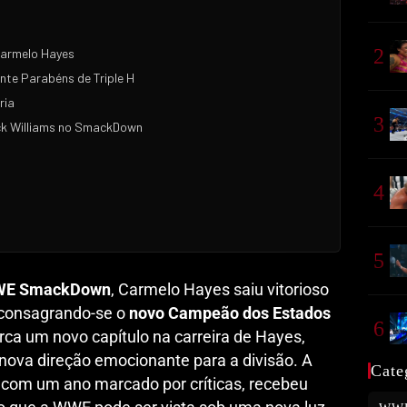
2
Carmelo Hayes
nte Parabéns de Triple H
ria
3
ick Williams no SmackDown
4
5
E SmackDown
, Carmelo Hayes saiu vitorioso
, consagrando-se o
novo Campeão dos Estados
6
arca um novo capítulo na carreira de Hayes,
va direção emocionante para a divisão. A
Cate
H, com um ano marcado por críticas, recebeu