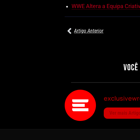
WWE Altera a Equipa Criat
Artigo Anterior
27/07/2026
PRÉ-VISUALIZAÇÃO DO WWE RAW:
COMBATES E SEGMENTOS A NÃO
PERDER
VOCÊ
Por exclusivewrestling
exclusivewr
Ver mais Artig