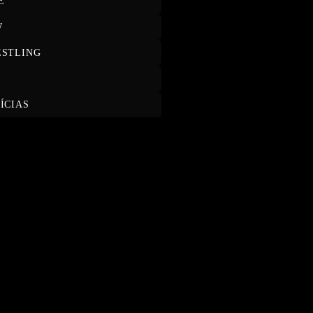
E
W
STLING
T
ÍCIAS