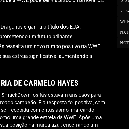
 que a WWE pode ser vista sob uma nova luz.
WW
AE
WRE
 Dragunov e ganha o título dos EUA.
NX
, prometendo um futuro brilhante.
NOT
fãs ressalta um novo rumbo positivo na WWE.
 sua estreia significativa, aumentando a
ÓRIA DE CARMELO HAYES
e SmackDown, os fãs estavam ansiosos para
roado campeão. E a resposta foi positiva, com
 a ser recebida com entusiasmo, marcando
 como uma grande estrela da WWE. Após uma
 sua posição na marca azul, encerrando um