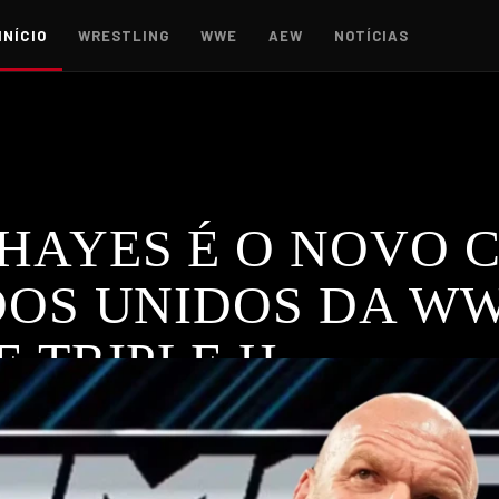
INÍCIO
WRESTLING
WWE
AEW
NOTÍCIAS
HAYES É O NOVO 
OS UNIDOS DA WW
 TRIPLE H
os EUA no SmackDown, e Triple H recebe elogios dos fãs. O re
WRESTLING
,
WWE