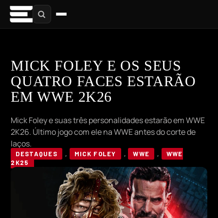
MICK FOLEY E OS SEUS
QUATRO FACES ESTARÃO
EM WWE 2K26
Mick Foley e suas três personalidades estarão em WWE
2K26. Último jogo com ele na WWE antes do corte de
laços.
DESTAQUES
,
MICK FOLEY
,
WWE
,
WWE
2K25