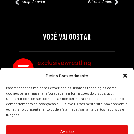
Artigo Anterior
Próximo Artigo
27/07/2026
27/07/2026
PRÉ-VISUALIZAÇÃO DO WWE
WILLOW NIGHTINGALE
RAW: COMBATES E
CONQUISTA O TÍTULO
SEGMENTOS A NÃO PERDER
MUNDIAL FEMININO NA AEW
VOCÊ VAI GOSTAR
REDEMPTION
Por exclusivewrestling
Por exclusivewrestling
exclusivewrestling
Gerir o Consentimento
Ver mais Artigos
Para fornecer as melhores experiências, usamos tecnologias como
cookies para armazenar e/ou aceder a informações do dispositivo.
Consentir com essas tecnologias nos permitirá processar dados, como
comportamento de navegação ou IDs exclusivos neste site. Não consentir
ou retirar o consentimento pode afetar negativamante certos recursos e
funções.
INÍCIO
WRESTLING
WWE
AEW
NOTÍCIAS
Aceitar